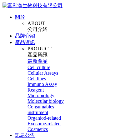
關於
ABOUT
公司介紹
品牌介紹
產品資訊
PRODUCT
產品資訊
最新產品
Cell culture
Cellular Assays
Cell lines
Immuno Assay
Reagent
Microbiology
Molecular biology
Consumables
instrument
Organiod-related
Exosome-related
Cosmetics
訊息公告