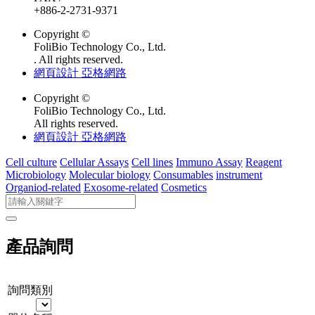
+886-2-2731-9371
Copyright ©
FoliBio Technology Co., Ltd.
. All rights reserved.
網頁設計 亞格網路
Copyright ©
FoliBio Technology Co., Ltd.
All rights reserved.
網頁設計 亞格網路
Cell culture
Cellular Assays
Cell lines
Immuno Assay
Reagent
Microbiology
Molecular biology
Consumables
instrument
Organiod-related
Exosome-related
Cosmetics
產品詢問
詢問類別