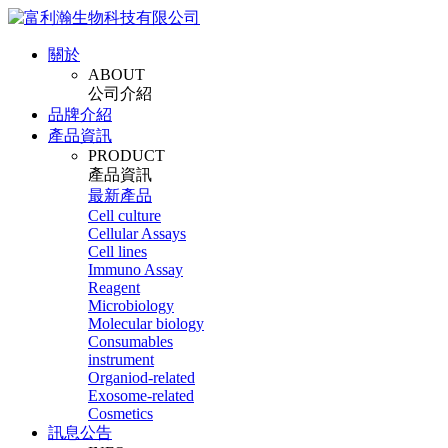
關於
ABOUT
公司介紹
品牌介紹
產品資訊
PRODUCT
產品資訊
最新產品
Cell culture
Cellular Assays
Cell lines
Immuno Assay
Reagent
Microbiology
Molecular biology
Consumables
instrument
Organiod-related
Exosome-related
Cosmetics
訊息公告