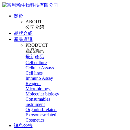
關於
ABOUT
公司介紹
品牌介紹
產品資訊
PRODUCT
產品資訊
最新產品
Cell culture
Cellular Assays
Cell lines
Immuno Assay
Reagent
Microbiology
Molecular biology
Consumables
instrument
Organiod-related
Exosome-related
Cosmetics
訊息公告